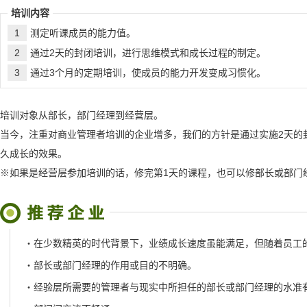
培训内容
1
测定听课成员的能力值。
2
通过2天的封闭培训，进行思维模式和成长过程的制定。
3
通过3个月的定期培训，使成员的能力开发变成习惯化。
培训对象从部长，部门经理到经营层。
当今，注重对商业管理者培训的企业增多，我们的方针是通过实施2天的
久成长的效果。
※如果是经营层参加培训的话，修完第1天的课程，也可以修部长或部门
・
在少数精英的时代背景下，业绩成长速度虽能满足，但随着员工
・
部长或部门经理的作用或目的不明确。
・
经验层所需要的管理者与现实中所担任的部长或部门经理的水准